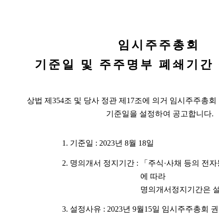
임시주주총회
기준일 및 주주명부 폐쇄기간
상법 제
354
조 및 당사 정관 제
17
조에 의거 임시주주총회
기준일을 설정하여 공고합니다
.
1.
기준일
: 2023
년
8
월
18
일
2.
명의개서 정지기간
:
「주식·사채 등의 전
에 따라
명의개서정지기간은 
3.
설정사유
: 2023
년
9
월
15
일 임시주주총회 