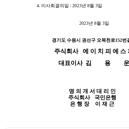
4.
이사회결의일
: 2023
년
8
월
3
일
2023
년
8
월
3
일
경기도 수원시 권선구 오목천로
152
번
주식회사
에 이 치 피 에 스
대표이사
김
용
명 의 개 서 대 리 인
주식회사
국민은행
은 행 장
이 재 근