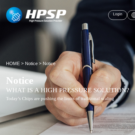
Login
HOME
>
Notice
>
Notice
Notice
WHAT IS A HIGH PRESSURE SOLUTION?
Today’s Chips are pushing the limits of traditional scaling