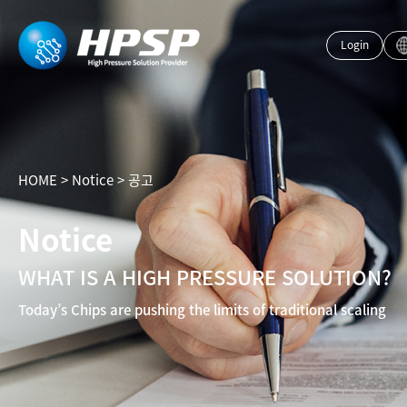
Login
HOME
>
Notice
>
공고
Notice
WHAT IS A HIGH PRESSURE SOLUTION?
Today’s Chips are pushing the limits of traditional scaling